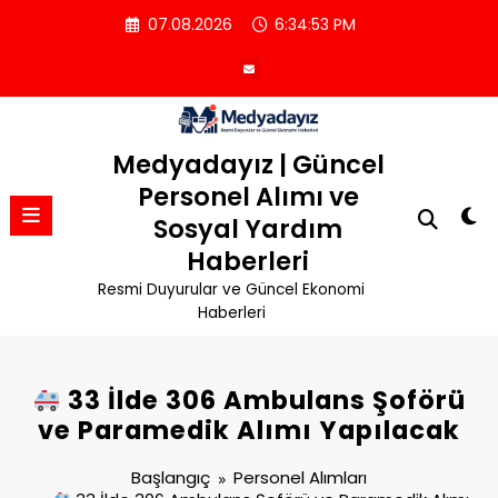
İçeriğe
07.08.2026
6:34:54 PM
atla
Medyadayız | Güncel
Personel Alımı ve
Sosyal Yardım
Haberleri
Resmi Duyurular ve Güncel Ekonomi
Haberleri
33 İlde 306 Ambulans Şoförü
ve Paramedik Alımı Yapılacak
Başlangıç
Personel Alımları