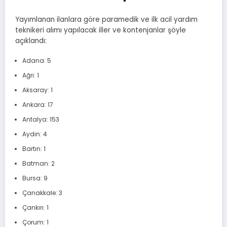
Yayımlanan ilanlara göre paramedik ve ilk acil yardım
teknikeri alımı yapılacak iller ve kontenjanlar şöyle
açıklandı:
Adana: 5
Ağrı: 1
Aksaray: 1
Ankara: 17
Antalya: 153
Aydın: 4
Bartın: 1
Batman: 2
Bursa: 9
Çanakkale: 3
Çankırı: 1
Çorum: 1