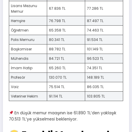
Lisans Mezunu
67.836 TL
77.286 TL
Memur
Hemşire
76.798 TL
87.497 TL
Öğretmen
65.358 TL
74.463 TL
Polis Memuru
80.341 TL
91.534 TL
Başkomiser
88.782 TL
101.149 TL
Mühendis
84.721 TL
96.523 TL
İmam Hatip
65.260 TL
74.351 TL
Profesör
130.070 TL
148.189 TL
Vaiz
75.514 TL
86.035 TL
Veteriner Hekim
91.114 TL
103.805 TL
En düşük memur maaşının ise 61.890 TL’den yaklaşık
70.513 TL’ye yükselmesi bekleniyor.