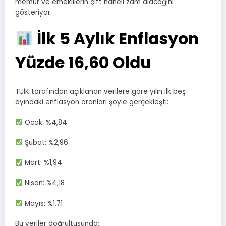
memur ve emeklilerin çift haneli zam alacağını
gösteriyor.
İlk 5 Aylık Enflasyon
Yüzde 16,60 Oldu
TÜİK tarafından açıklanan verilere göre yılın ilk beş
ayındaki enflasyon oranları şöyle gerçekleşti:
Ocak: %4,84
Şubat: %2,96
Mart: %1,94
Nisan: %4,18
Mayıs: %1,71
Bu veriler doğrultusunda: