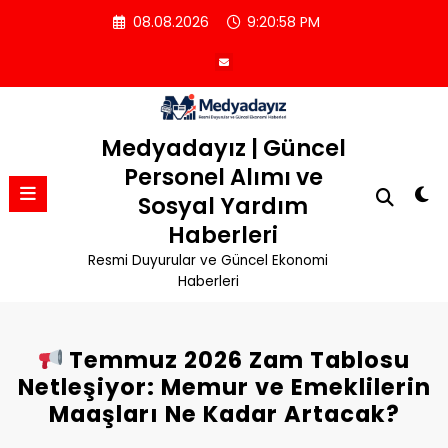
İçeriğe
08.08.2026
9:20:59 PM
atla
Medyadayız | Güncel
Personel Alımı ve
Sosyal Yardım
Haberleri
Resmi Duyurular ve Güncel Ekonomi
Haberleri
Temmuz 2026 Zam Tablosu
Netleşiyor: Memur ve Emeklilerin
Maaşları Ne Kadar Artacak?