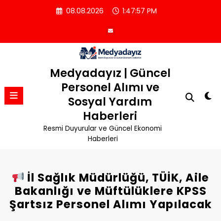
İçeriğe
08.08.2026
1:47:58 PM
atla
Medyadayız | Güncel
Personel Alımı ve
Sosyal Yardım
Haberleri
Resmi Duyurular ve Güncel Ekonomi
Haberleri
İl Sağlık Müdürlüğü, TÜİK, Aile
Bakanlığı ve Müftülüklere KPSS
Şartsız Personel Alımı Yapılacak