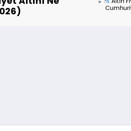
et Altını Ne
Altın F
Cumhuriy
026)