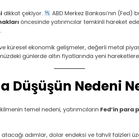
i
dikkat çekiyor.
ABD Merkez Bankası’nın (Fed) b
nakları
öncesinde yatırımcılar temkinli hareket ed
.
iler ve küresel ekonomik gelişmeler, değerli metal p
üzdeki günlerde altın fiyatlarında yeni hareketlere 
nda Düşüşün Nedeni N
ekilmenin temel nedeni, yatırımcıların
Fed’in para p
n atacağı adımlar, dolar endeksi ve tahvil faizleri 