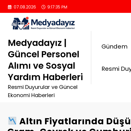
İçeriğe
07.08.2026
9:17:36 PM
atla
Medyadayız |
Gündem
Güncel Personel
Alımı ve Sosyal
Resmi Duy
Yardım Haberleri
Resmi Duyurular ve Güncel
Ekonomi Haberleri
Altın Fiyatlarında Düşü