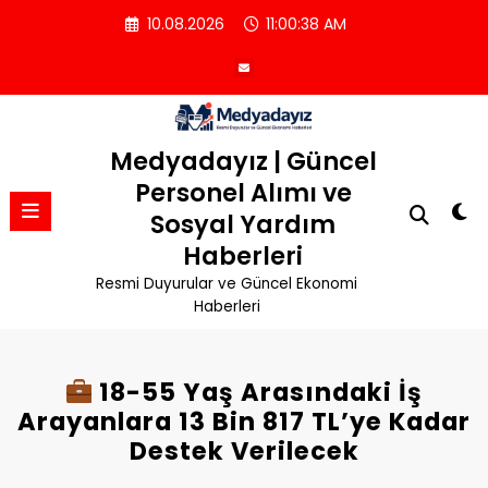
İçeriğe
10.08.2026
11:00:39 AM
atla
Medyadayız | Güncel
Personel Alımı ve
Sosyal Yardım
Haberleri
Resmi Duyurular ve Güncel Ekonomi
Haberleri
18-55 Yaş Arasındaki İş
Arayanlara 13 Bin 817 TL’ye Kadar
Destek Verilecek