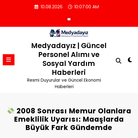
İçeriğe
10.08.2026
10:07:00 AM
atla
Medyadayız | Güncel
Personel Alımı ve
Sosyal Yardım
Haberleri
Resmi Duyurular ve Güncel Ekonomi
Haberleri
2008 Sonrası Memur Olanlara
Emeklilik Uyarısı: Maaşlarda
Büyük Fark Gündemde