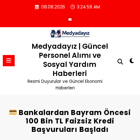
İçeriğe
08.08.2026
3:25:00 AM
atla
Medyadayız | Güncel
Personel Alımı ve
Sosyal Yardım
Haberleri
Resmi Duyurular ve Güncel Ekonomi
Haberleri
Bankalardan Bayram Öncesi
100 Bin TL Faizsiz Kredi
Başvuruları Başladı