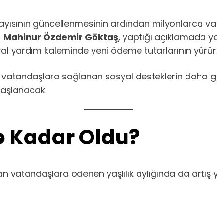
nın güncellenmesinin ardından milyonlarca vata
ı
Mahinur Özdemir Göktaş
, yaptığı açıklamada y
l yardım kaleminde yeni ödeme tutarlarının yürürl
i vatandaşlara sağlanan sosyal desteklerin daha güç
başlanacak.
Ne Kadar Oldu?
n vatandaşlara ödenen yaşlılık aylığında da artış y