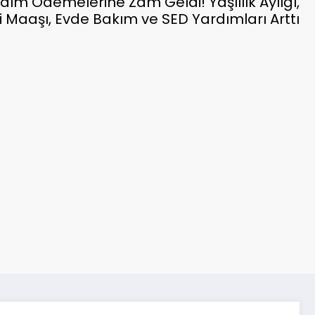
dım Ödemelerine Zam Geldi! Yaşlılık Aylığı,
i Maaşı, Evde Bakım ve SED Yardımları Arttı