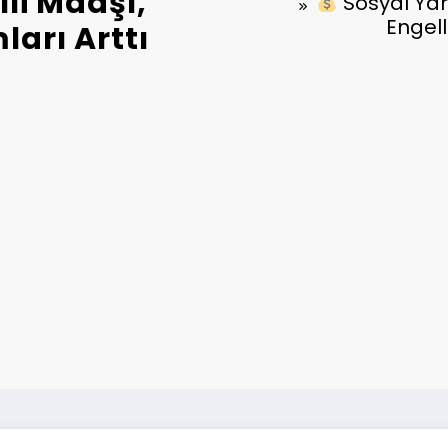
lli Maaşı,
Sosyal Yar
Engell
arı Arttı