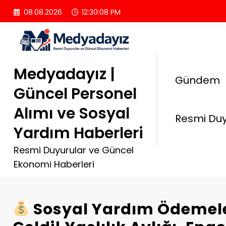
İçeriğe
08.08.2026
12:30:09 PM
atla
Medyadayız |
Gündem
Güncel Personel
Alımı ve Sosyal
Resmi Duy
Yardım Haberleri
Resmi Duyurular ve Güncel
Ekonomi Haberleri
Sosyal Yardım Ödemel