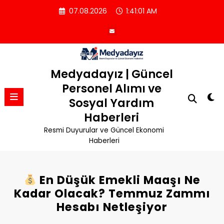
İçeriğe
07.08.2026
1:41:01 AM
atla
Medyadayız | Güncel
Personel Alımı ve
Sosyal Yardım
Haberleri
Resmi Duyurular ve Güncel Ekonomi
Haberleri
En Düşük Emekli Maaşı Ne
Kadar Olacak? Temmuz Zammı
Hesabı Netleşiyor