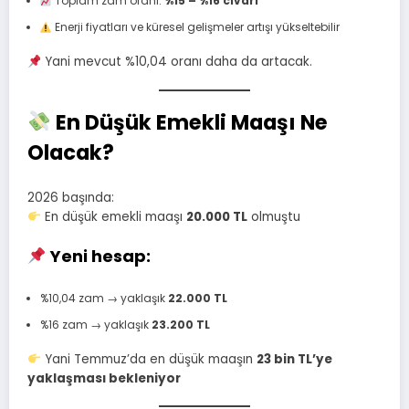
Toplam zam oranı:
%15 – %16 civarı
Enerji fiyatları ve küresel gelişmeler artışı yükseltebilir
Yani mevcut %10,04 oranı daha da artacak.
En Düşük Emekli Maaşı Ne
Olacak?
2026 başında:
En düşük emekli maaşı
20.000 TL
olmuştu
Yeni hesap:
%10,04 zam → yaklaşık
22.000 TL
%16 zam → yaklaşık
23.200 TL
Yani Temmuz’da en düşük maaşın
23 bin TL’ye
yaklaşması bekleniyor