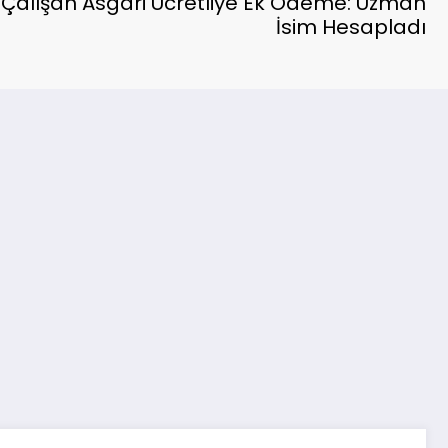
alışan Asgari Ücretliye Ek Ödeme: Uzman
İsim Hesapladı