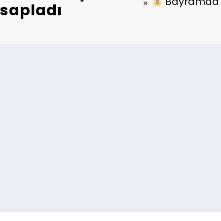
Bayramda Ç
sapladı