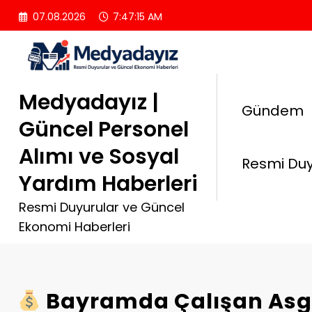
İçeriğe
07.08.2026
7:47:16 AM
atla
Medyadayız |
Gündem
Güncel Personel
Alımı ve Sosyal
Resmi Duy
Yardım Haberleri
Resmi Duyurular ve Güncel
Ekonomi Haberleri
Bayramda Çalışan Asga