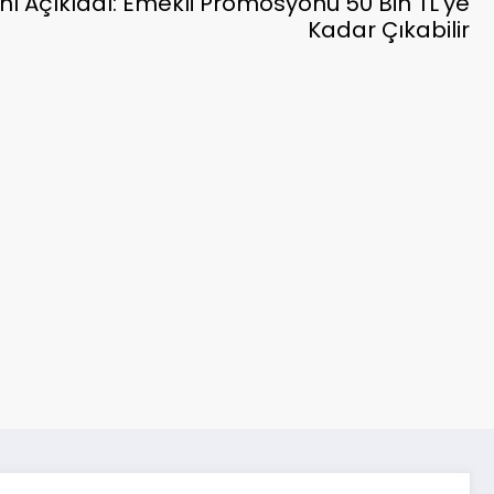
 Açıkladı: Emekli Promosyonu 50 Bin TL’ye
Kadar Çıkabilir