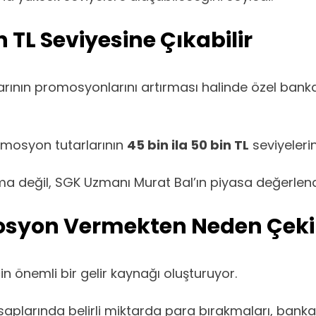
TL Seviyesine Çıkabilir
ın promosyonlarını artırması halinde özel bankala
mosyon tutarlarının
45 bin ila 50 bin TL
seviyelerin
ma değil, SGK Uzmanı Murat Bal’ın piyasa değerlend
osyon Vermekten Neden Çek
n önemli bir gelir kaynağı oluşturuyor.
plarında belirli miktarda para bırakmaları, bankal