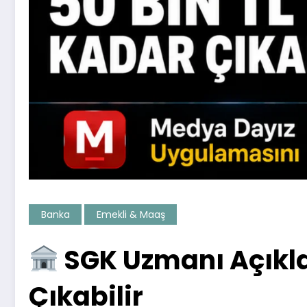
Banka
Emekli & Maaş
SGK Uzmanı Açıkla
Çıkabilir