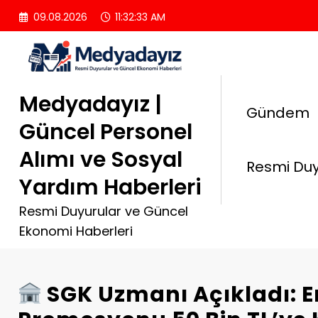
İçeriğe
09.08.2026
11:32:34 AM
atla
Medyadayız |
Gündem
Güncel Personel
Alımı ve Sosyal
Resmi Duy
Yardım Haberleri
Resmi Duyurular ve Güncel
Ekonomi Haberleri
SGK Uzmanı Açıkladı: E