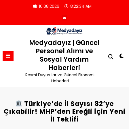
İçeriğe
10.08.2026
8:22:34 AM
atla
Medyadayız | Güncel
Personel Alımı ve
Sosyal Yardım
Haberleri
Resmi Duyurular ve Güncel Ekonomi
Haberleri
Türkiye’de İl Sayısı 82’ye
Çıkabilir! MHP’den Ereğli İçin Yeni
İl Teklifi