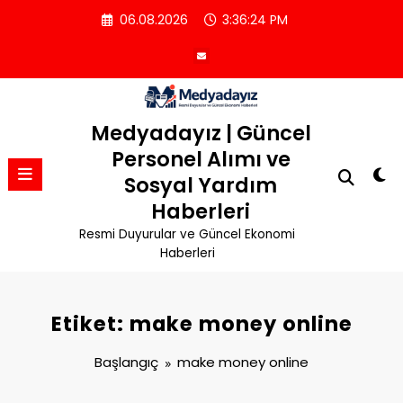
İçeriğe
06.08.2026
3:36:24 PM
atla
Medyadayız | Güncel
Personel Alımı ve
Sosyal Yardım
Haberleri
Resmi Duyurular ve Güncel Ekonomi
Haberleri
Etiket: make money online
Başlangıç
make money online