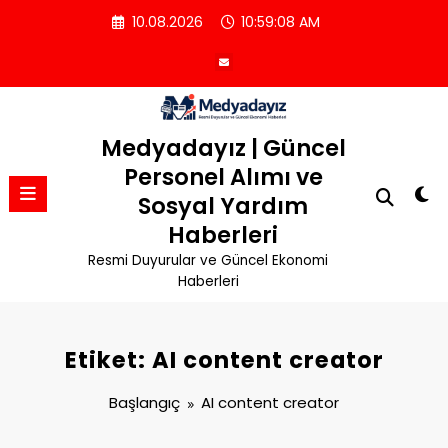
İçeriğe
10.08.2026
10:59:08 AM
atla
Medyadayız | Güncel
Personel Alımı ve
Sosyal Yardım
Haberleri
Resmi Duyurular ve Güncel Ekonomi
Haberleri
Etiket: AI content creator
Başlangıç
AI content creator